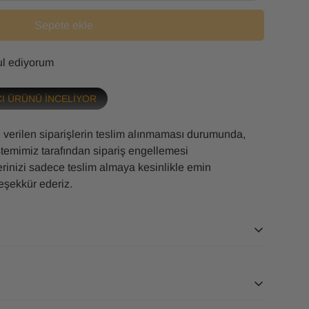
Sepete ekle
bul ediyorum
CI ÜRÜNÜ İNCELİYOR
 verilen siparişlerin teslim alınmaması durumunda,
istemimiz tarafından sipariş engellemesi
lerinizi sadece teslim almaya kesinlikle emin
eşekkür ederiz.
e alınarak kargoya verilir, 1-3 günde size ulaşır.