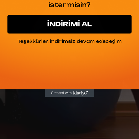
ister misin?
No, I'm not
Yes, I am
İNDİRİMİ AL
Teşekkürler, indirimsiz devam edeceğim