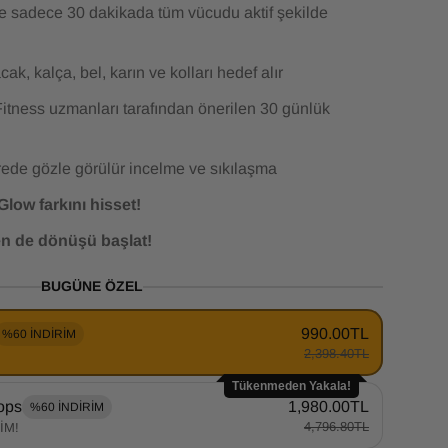
 sadece 30 dakikada tüm vücudu aktif şekilde
ak, kalça, bel, karın ve kolları hedef alır
itness uzmanları tarafından önerilen 30 günlük
ede gözle görülür incelme ve sıkılaşma
Glow farkını hisset!
en de dönüşü başlat!
BUGÜNE ÖZEL
990.00TL
%60 İNDİRİM
2,398.40TL
Tükenmeden Yakala!
ops
1,980.00TL
%60 İNDİRİM
4,796.80TL
İM!