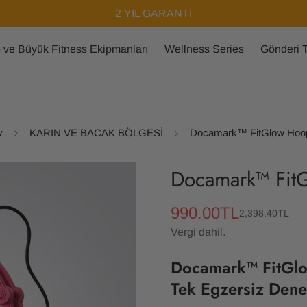
3000 TL’YE KADAR KAPIDA ÖDEME FIRSATI!
 ve Büyük Fitness Ekipmanları
Wellness Series
Gönderi T
v
KARIN VE BACAK BÖLGESİ
Docamark™ FitGlow Hoo
Docamark™ Fit
990.00TL
2,398.40TL
Satış
Normal
ücreti
fiyat
Vergi dahil.
Docamark™ FitGlo
Tek Egzersiz Dene