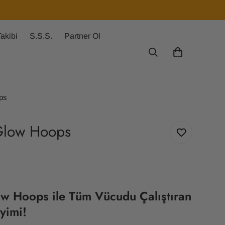
akibi
S.S.S.
Partner Ol
ps
Glow Hoops
w Hoops ile Tüm Vücudu Çalıştıran
yimi!