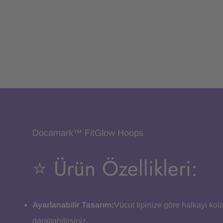
Docamark™ FitGlow Hoops
⭐️ Ürün Özellikleri:
Ayarlanabilir Tasarım:
Vücut tipinize göre halkayı kol
daraltabilirsiniz.