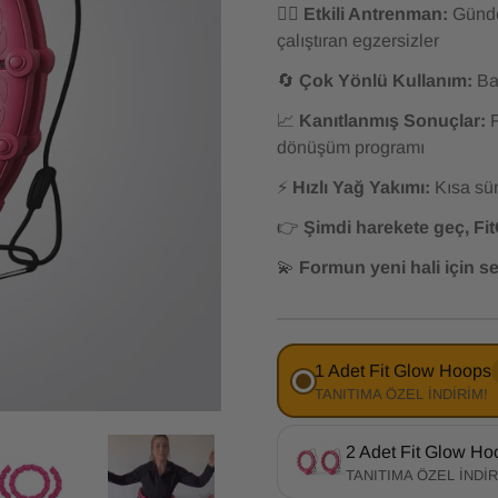
🏋️‍♀️
Etkili Antrenman:
Günde
çalıştıran egzersizler
🔄
Çok Yönlü Kullanım:
Bac
📈
Kanıtlanmış Sonuçlar:
F
dönüşüm programı
⚡
Hızlı Yağ Yakımı:
Kısa sür
👉
Şimdi harekete geç, Fit
💫
Formun yeni hali için s
1 Adet Fit Glow Hoops
TANITIMA ÖZEL İNDİRİM!
2 Adet Fit Glow Ho
TANITIMA ÖZEL İNDİR