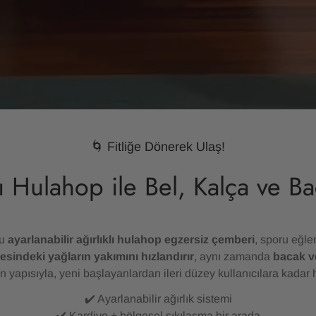
🌀 Fitliğe Dönerek Ulaş!
lı Hulahop ile Bel, Kalça ve Ba
bu
ayarlanabilir ağırlıklı hulahop egzersiz çemberi
, sporu eğle
esindeki yağların yakımını hızlandırır
, aynı zamanda
bacak ve
yapısıyla, yeni başlayanlardan ileri düzey kullanıcılara kadar h
✔️ Ayarlanabilir ağırlık sistemi
✔️ Kardiyo + bölgesel sıkılaşma bir arada