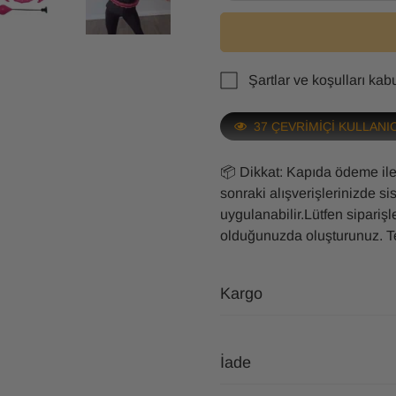
Şartlar ve koşulları ka
37
ÇEVRİMİÇİ KULLANI
📦 Dikkat: Kapıda ödeme ile
sonraki alışverişlerinizde s
uygulanabilir.Lütfen sipariş
olduğunuzda oluşturunuz. T
Kargo
Siparişleriniz aynı gün işlem
İade