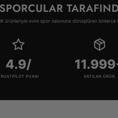
 SPORCULAR TARAFIN
rünleriyle evini spor salonuna dönüştüren binlerce ki
4.9/5
12000
TRUSTPILOT PUANI
SATILAN ÜRÜN