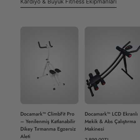
Kardiyo & Büyük Fitness Ekipmanları
Hızlı Ekle
Hızlı Ekle
Docamark™ ClimbFit Pro
Docamark™ LCD Ekranlı
– Yenilenmiş Katlanabilir
Mekik & Abs Çalıştırma
Dikey Tırmanma Egzersiz
Makinesi
Aleti
Normal
2,899.00TL