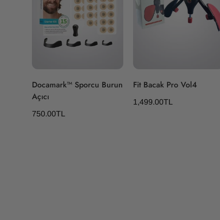
Hızlı Ekle
Hızlı Ekle
Docamark™ Sporcu Burun
Fit Bacak Pro Vol4
Açıcı
Normal
1,499.00TL
Normal
fiyat
750.00TL
fiyat