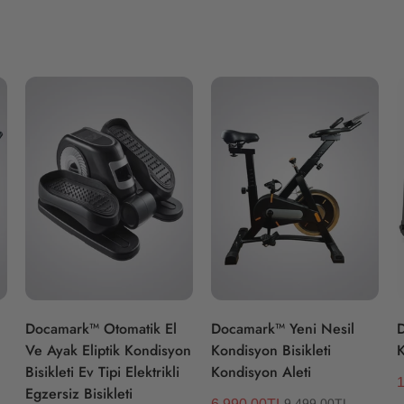
Hızlı Ekle
Hızlı Ekle
Docamark™ Otomatik El
Docamark™ Yeni Nesil
D
Ve Ayak Eliptik Kondisyon
Kondisyon Bisikleti
K
Bisikleti Ev Tipi Elektrikli
Kondisyon Aleti
1
S
Egzersiz Bisikleti
6,990.00TL
9,499.00TL