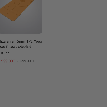
Hızlı Ekle
izalamalı 6mm TPE Yoga
atı Pilates Minderi
uruncu
,599.00TL
3,599.00TL
atış
Normal
creti
iyat