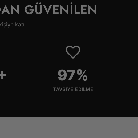
DAN GÜVENİLEN
şiye katıl.
+
98%
TAVSIYE EDILME