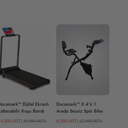
Hızlı Ekle
Hızlı Ekle
ocamark™ Dijital Ekranlı
Docamark™ X 4’ü 1
atlanabilir Koşu Bandı
Arada Sessiz Spin Bike
4,999.00TL
8,990.00TL
19,990.00TL
12,999.00TL
atış
Normal
Satış
Normal