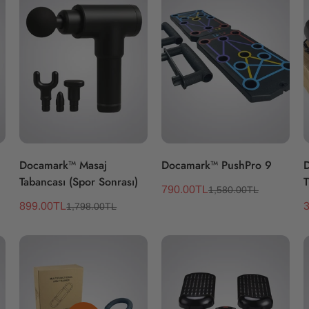
Hızlı Ekle
Hızlı Ekle
Docamark™ Masaj
Docamark™ PushPro 9
D
Tabancası (Spor Sonrası)
T
790.00TL
1,580.00TL
Satış
Normal
899.00TL
3
1,798.00TL
Satış
Normal
ücreti
fiyat
S
ücreti
fiyat
ü
f