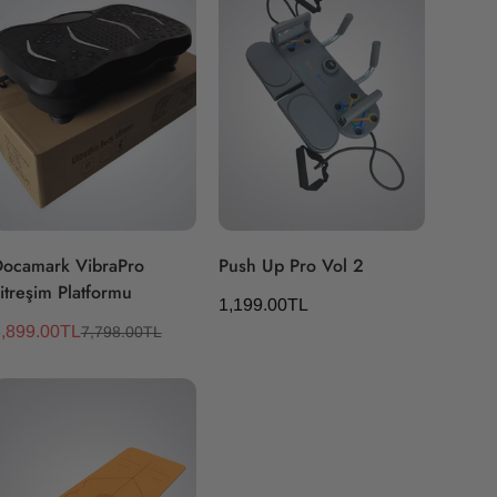
Hızlı Ekle
Hızlı Ekle
ocamark VibraPro
Push Up Pro Vol 2
itreşim Platformu
Normal
1,199.00TL
fiyat
,899.00TL
7,798.00TL
atış
Normal
creti
iyat