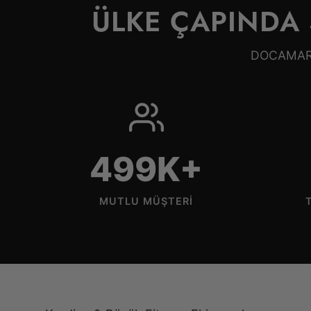
ÜLKE ÇAPINDA
DOCAMARK ü
500K+
MUTLU MÜŞTERI