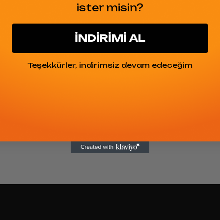
ister misin?
No, I'm not
Yes, I am
İNDİRİMİ AL
Teşekkürler, indirimsiz devam edeceğim